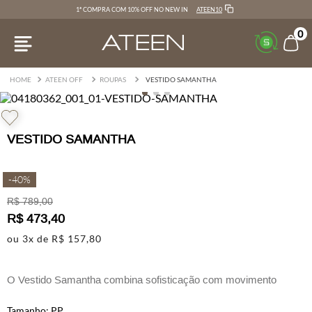
ATEEN10
1ª COMPRA COM 10% OFF NO NEW IN
0
ATEEN OFF
ROUPAS
VESTIDO SAMANTHA
VESTIDO SAMANTHA
-
40%
R$
789
,
00
R$
473
,
40
ou
3
x de
R$
157
,
80
O Vestido Samantha combina sofisticação com movimento
fluido.
PP