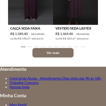
CALÇA SEDA FAIXA
VESTIDO SEDA LASTEX
R$
1
.
589
,
40
R$
1
.
469
,
40
R$
2
.
649
,
00
R$
2
.
449
,
00
8
x
R$ 198,67
sem juros
8
x
R$ 183,67
sem juros
Ver mais
Atendimento
Central de Ajuda - Atendimento Dias úteis das 9h às 18h
Trabalhe Conosco
Nossas lojas
Minha Conta
Meu Perfil