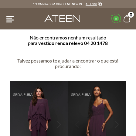
ATEEN10
1ª COMPRA COM 10% OFF NO NEW IN
0
Não encontramos nenhum resultado
para
vestido renda relevo 04 20 1478
Talvez possamos te ajudar a encontrar o que está
procurando: