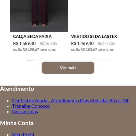
CALÇA SEDA FAIXA
VESTIDO SEDA LASTEX
R$
1
.
589
,
40
R$
1
.
469
,
40
R$
2
.
649
,
00
R$
2
.
449
,
00
8
x
R$ 198,67
sem juros
8
x
R$ 183,67
sem juros
Ver mais
Atendimento
Central de Ajuda - Atendimento Dias úteis das 9h às 18h
Trabalhe Conosco
Nossas lojas
Minha Conta
Meu Perfil