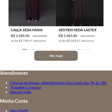
CALÇA SEDA FAIXA
VESTIDO SEDA LASTEX
R$
1
.
589
,
40
R$
1
.
469
,
40
R$
2
.
649
,
00
R$
2
.
449
,
00
8
x
R$ 198,67
sem juros
8
x
R$ 183,67
sem juros
Ver mais
Atendimento
Central de Ajuda - Atendimento Dias úteis das 9h às 18h
Trabalhe Conosco
Nossas lojas
Minha Conta
Meu Perfil