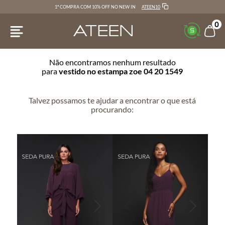
ATEEN10
1ª COMPRA COM 10% OFF NO NEW IN
0
Não encontramos nenhum resultado
para
vestido no estampa zoe 04 20 1549
Talvez possamos te ajudar a encontrar o que está
procurando: