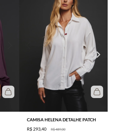
CAMISA HELENA DETALHE PATCH
R$
293
,
40
R$
489
,
00