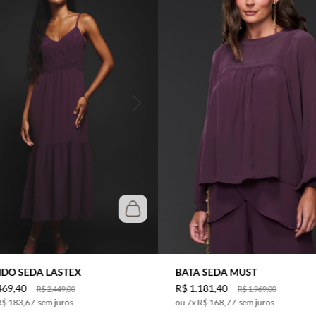
IDO SEDA LASTEX
BATA SEDA MUST
469
,
40
R$
1
.
181
,
40
R$
2
.
449
,
00
R$
1
.
969
,
00
R$ 183,67
sem juros
7
x
R$ 168,77
sem juros