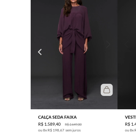
CALÇA SEDA FAIXA
VEST
R$
1
.
589
,
40
R$
1
.
R$
2
.
649
,
00
8
x
R$ 198,67
sem juros
8
x