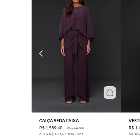
CALÇA SEDA FAIXA
VEST
R$
1
.
589
,
40
R$
1
.
R$
2
.
649
,
00
8
x
R$ 198,67
sem juros
8
x