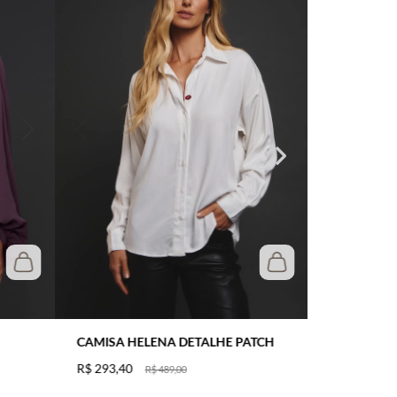
CAMISA HELENA DETALHE PATCH
R$
293
,
40
R$
489
,
00