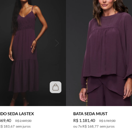
IDO SEDA LASTEX
BATA SEDA MUST
469
,
40
R$
1
.
181
,
40
R$
2
.
449
,
00
R$
1
.
969
,
00
R$ 183,67
sem juros
7
x
R$ 168,77
sem juros