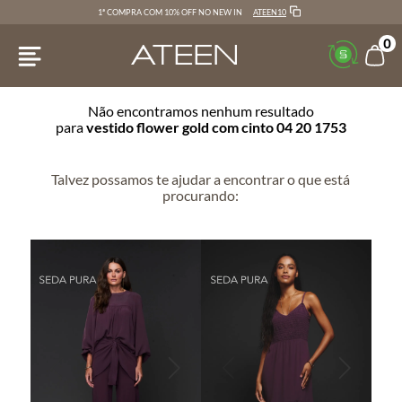
ATEEN10
1ª COMPRA COM 10% OFF NO NEW IN
0
Não encontramos nenhum resultado
para
vestido flower gold com cinto 04 20 1753
Talvez possamos te ajudar a encontrar o que está
procurando: