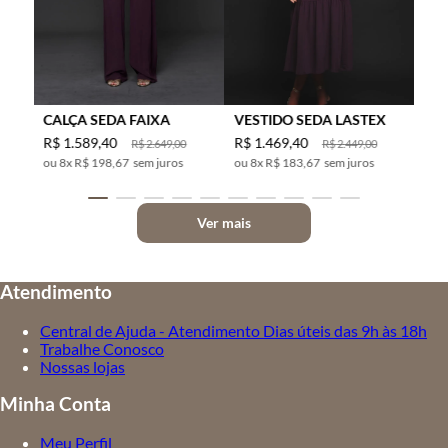
CALÇA SEDA FAIXA
VESTIDO SEDA LASTEX
R$
1
.
589
,
40
R$
1
.
469
,
40
R$
2
.
649
,
00
R$
2
.
449
,
00
8
x
R$ 198,67
sem juros
8
x
R$ 183,67
sem juros
Ver mais
Atendimento
Central de Ajuda - Atendimento Dias úteis das 9h às 18h
Trabalhe Conosco
Nossas lojas
Minha Conta
Meu Perfil