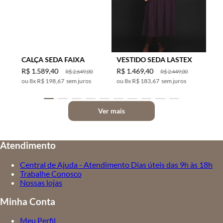
CALÇA SEDA FAIXA
VESTIDO SEDA LASTEX
R$
1
.
589
,
40
R$
1
.
469
,
40
R$
2
.
649
,
00
R$
2
.
449
,
00
8
x
R$ 198,67
sem juros
8
x
R$ 183,67
sem juros
Ver mais
Atendimento
Central de Ajuda - Atendimento Dias úteis das 9h às 18h
Trabalhe Conosco
Nossas lojas
Minha Conta
Meu Perfil