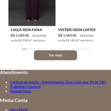
CALÇA SEDA FAIXA
VESTIDO SEDA LASTEX
R$
1
.
589
,
40
R$
1
.
469
,
40
R$
2
.
649
,
00
R$
2
.
449
,
00
8
x
R$ 198,67
sem juros
8
x
R$ 183,67
sem juros
Ver mais
Atendimento
Central de Ajuda - Atendimento Dias úteis das 9h às 18h
Trabalhe Conosco
Nossas lojas
Minha Conta
Meu Perfil