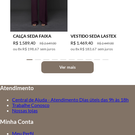
CALÇA SEDA FAIXA
VESTIDO SEDA LASTEX
R$
1
.
589
,
40
R$
1
.
469
,
40
R$
2
.
649
,
00
R$
2
.
449
,
00
8
x
R$ 198,67
sem juros
8
x
R$ 183,67
sem juros
Ver mais
Atendimento
Central de Ajuda - Atendimento Dias úteis das 9h às 18h
Trabalhe Conosco
Nossas lojas
Minha Conta
Meu Perfil