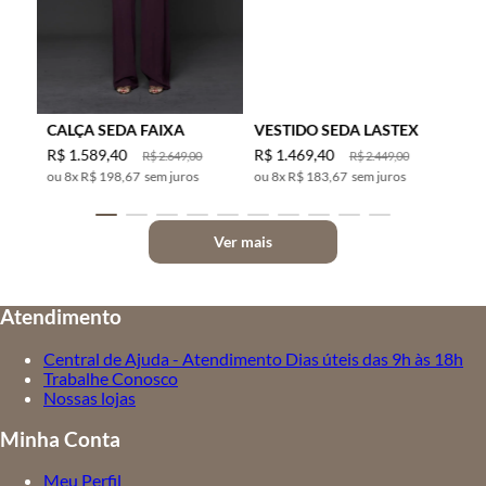
CALÇA SEDA FAIXA
VESTIDO SEDA LASTEX
R$
1
.
589
,
40
R$
1
.
469
,
40
R$
2
.
649
,
00
R$
2
.
449
,
00
8
x
R$ 198,67
sem juros
8
x
R$ 183,67
sem juros
Ver mais
Atendimento
Central de Ajuda - Atendimento Dias úteis das 9h às 18h
Trabalhe Conosco
Nossas lojas
Minha Conta
Meu Perfil