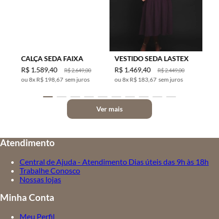
CALÇA SEDA FAIXA
VESTIDO SEDA LASTEX
R$
1
.
589
,
40
R$
1
.
469
,
40
R$
2
.
649
,
00
R$
2
.
449
,
00
8
x
R$ 198,67
sem juros
8
x
R$ 183,67
sem juros
Ver mais
Atendimento
Central de Ajuda - Atendimento Dias úteis das 9h às 18h
Trabalhe Conosco
Nossas lojas
Minha Conta
Meu Perfil