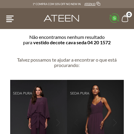
ATEEN10
1ª COMPRA COM 10% OFF NO NEW IN
0
Não encontramos nenhum resultado
para
vestido decote cava seda 04 20 1572
Talvez possamos te ajudar a encontrar o que está
procurando: