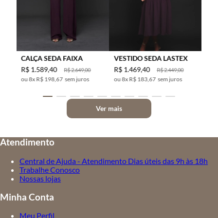
CALÇA SEDA FAIXA
VESTIDO SEDA LASTEX
R$
1
.
589
,
40
R$
1
.
469
,
40
R$
2
.
649
,
00
R$
2
.
449
,
00
8
x
R$ 198,67
sem juros
8
x
R$ 183,67
sem juros
Ver mais
Atendimento
Central de Ajuda - Atendimento Dias úteis das 9h às 18h
Trabalhe Conosco
Nossas lojas
Minha Conta
Meu Perfil