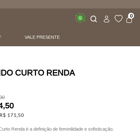
Buscar
0
F
VALE PRESENTE
IDO CURTO RENDA
00
4
,
50
R$
171
,
50
urto Renda é a definição de feminilidade e sofisticação.