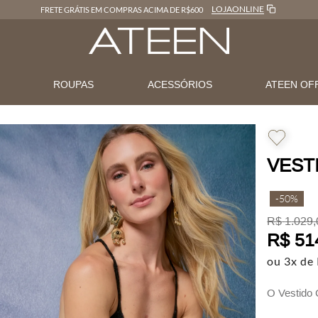
LOJAONLINE
FRETE GRÁTIS EM COMPRAS ACIMA DE R$600
N
ROUPAS
ACESSÓRIOS
ATEEN OF
VEST
-
50%
R$
1
.
029
,
R$
51
ou
3
x de
O Vestido C