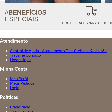
//
BENEFÍCIOS
ESPECIAIS
FRETE GRÁTIS
PARA TODO B
Atendimento
Central de Ajuda - Atendimento Dias úteis das 9h às 18h
Trabalhe Conosco
Nossas lojas
Minha Conta
Meu Perfil
Meus Pedidos
Login
Políticas
Privacidade
Termos de uso