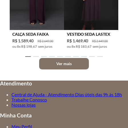
CALÇA SEDA FAIXA
VESTIDO SEDA LASTEX
R$
1
.
589
,
40
R$
1
.
469
,
40
R$
2
.
649
,
00
R$
2
.
449
,
00
8
x
R$ 198,67
sem juros
8
x
R$ 183,67
sem juros
Ver mais
Atendimento
Central de Ajuda - Atendimento Dias úteis das 9h às 18h
Trabalhe Conosco
Nossas lojas
Minha Conta
Meu Perfil