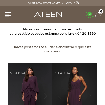
ATEEN10
1ª COMPRA COM 10% OFF NO NEW IN
0
Não encontramos nenhum resultado
para
vestido babados estampa solis lurex 04 20 1660
Talvez possamos te ajudar a encontrar o que está
procurando: