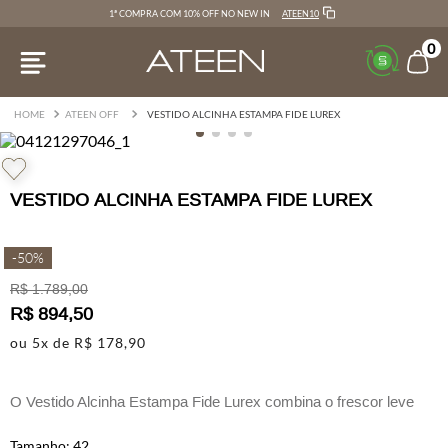
ATEEN10
1ª COMPRA COM 10% OFF NO NEW IN
0
ATEEN OFF
VESTIDO ALCINHA ESTAMPA FIDE LUREX
VESTIDO ALCINHA ESTAMPA FIDE LUREX
-
50%
R$
1
.
789
,
00
R$
894
,
50
ou
5
x de
R$
178
,
90
O Vestido Alcinha Estampa Fide Lurex combina o frescor leve
com o brilho sutil do lurex, criando um visual elegante e
descontraído.
42