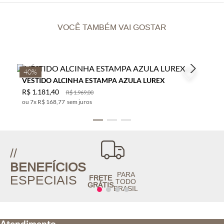
VOCÊ TAMBÉM VAI GOSTAR
40%
VESTIDO ALCINHA ESTAMPA AZULA LUREX
R$
1
.
181
,
40
R$
1
.
969
,
00
7
x
R$ 168,77
sem juros
//
BENEFÍCIOS
PARA
ESPECIAIS
FRETE
TODO
GRÁTIS
BRASIL