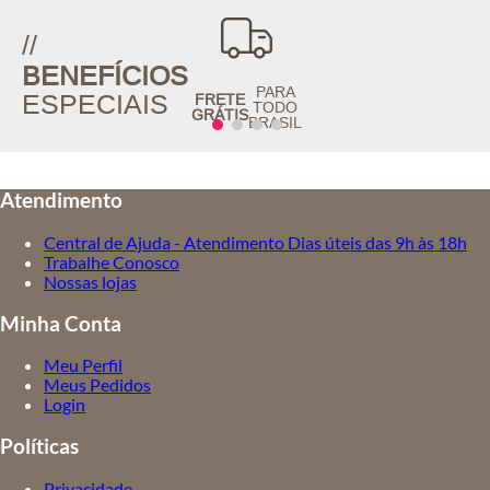
//
BENEFÍCIOS
PARA
ESPECIAIS
FRETE
TODO
GRÁTIS
BRASIL
Atendimento
Central de Ajuda - Atendimento Dias úteis das 9h às 18h
Trabalhe Conosco
Nossas lojas
Minha Conta
Meu Perfil
Meus Pedidos
Login
Políticas
Privacidade