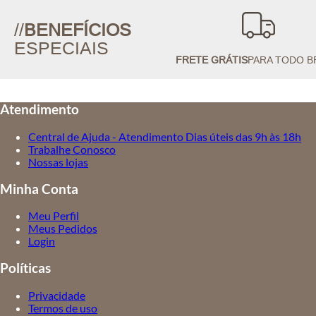
//
BENEFÍCIOS
ESPECIAIS
FRETE GRÁTIS
PARA TODO B
Atendimento
Central de Ajuda - Atendimento Dias úteis das 9h às 18h
Trabalhe Conosco
Nossas lojas
Minha Conta
Meu Perfil
Meus Pedidos
Login
Políticas
Privacidade
Termos de uso