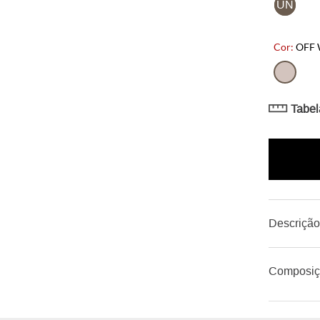
UN
OFF 
Tabel
Descriçã
Composi