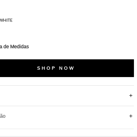
WHITE
a de Medidas
SHOP NOW
o
ção