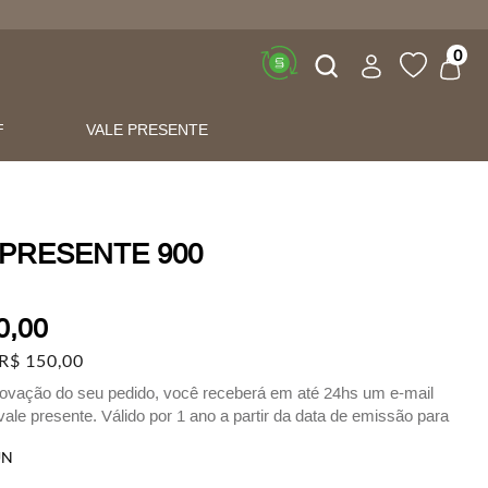
Buscar
0
F
VALE PRESENTE
 PRESENTE 900
0
,
00
R$
150
,
00
ovação do seu pedido, você receberá em até 24hs um e-mail
ale presente. Válido por 1 ano a partir da data de emissão para
s físicas e no site.
UN