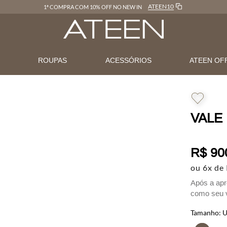
ATEEN10
1ª COMPRA COM 10% OFF NO NEW IN
N
ROUPAS
ACESSÓRIOS
ATEEN OF
VALE
R$
90
ou
6
x de
Após a apr
como seu v
uso em loja