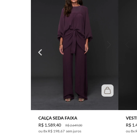
CALÇA SEDA FAIXA
VEST
R$
1
.
589
,
40
R$
1
.
R$
2
.
649
,
00
8
x
R$ 198,67
sem juros
8
x