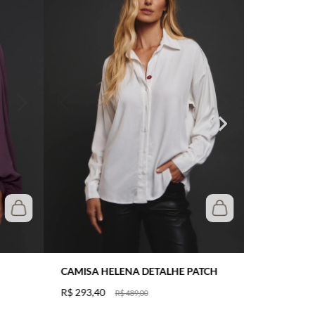
CAMISA HELENA DETALHE PATCH
R$
293
,
40
R$
489
,
00