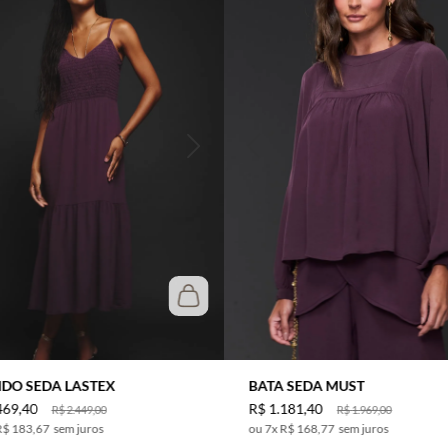
IDO SEDA LASTEX
BATA SEDA MUST
469
,
40
R$
1
.
181
,
40
R$
2
.
449
,
00
R$
1
.
969
,
00
R$ 183,67
sem juros
7
x
R$ 168,77
sem juros