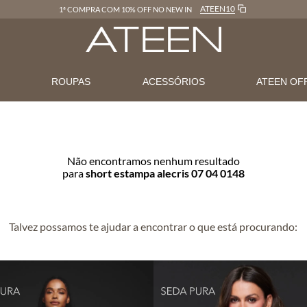
ATEEN10
1ª COMPRA COM 10% OFF NO NEW IN
N
ROUPAS
ACESSÓRIOS
ATEEN OF
Não encontramos nenhum resultado
para
short estampa alecris 07 04 0148
Talvez possamos te ajudar a encontrar o que está procurando: