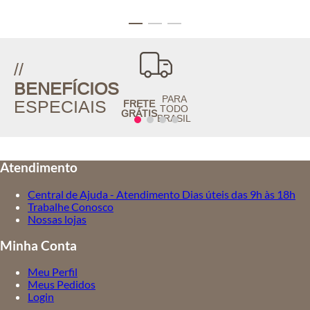
//
BENEFÍCIOS
PARA
ESPECIAIS
FRETE
TODO
GRÁTIS
BRASIL
Atendimento
Central de Ajuda - Atendimento Dias úteis das 9h às 18h
Trabalhe Conosco
Nossas lojas
Minha Conta
Meu Perfil
Meus Pedidos
Login