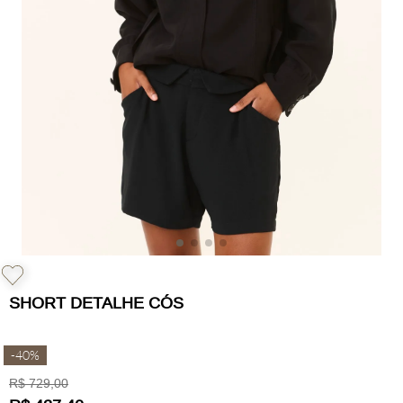
SHORT DETALHE CÓS
-
40%
R$
729
,
00