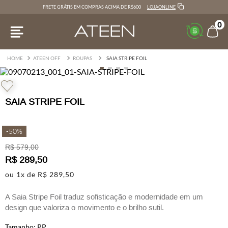
LOJAONLINE
FRETE GRÁTIS EM COMPRAS ACIMA DE R$600
0
ATEEN OFF
ROUPAS
SAIA STRIPE FOIL
SAIA STRIPE FOIL
-
50%
R$
579
,
00
R$
289
,
50
ou
1
x de
R$
289
,
50
A Saia Stripe Foil traduz sofisticação e modernidade em um
design que valoriza o movimento e o brilho sutil.
Confeccionada em malha com efeito foil, possui modelagem
PP