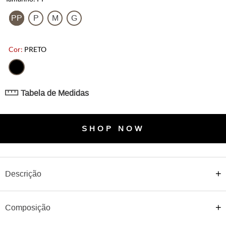
ajustada que realça a silhueta e detalhe franzido na lateral,
conferindo charme e fluidez ao visual. O caimento maleável
PP
P
M
G
garante liberdade e um toque contemporâneo, tornando-a perfeita
para produções noturnas ou sofisticadas. Combine com a Blusa
Stripe Foil com Top para um conjunto harmônico e refinado, ou
PRETO
use com camisas e tops neutros para um look urbano cheio de
personalidade.
Detalhes:
Tabela de Medidas
Detalhes:
– Tecido em malha foil com leve brilho;
– Modelagem ajustada ao corpo;
– Franzido lateral que valoriza a silhueta;
SHOP NOW
– Toque leve e confortável;
– Ideal para composições sofisticadas e modernas.
Descrição
Composição