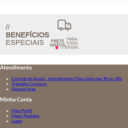
//
BENEFÍCIOS
PARA
ESPECIAIS
FRETE
TODO
GRÁTIS
BRASIL
Atendimento
Central de Ajuda - Atendimento Dias úteis das 9h às 18h
Trabalhe Conosco
Nossas lojas
Minha Conta
Meu Perfil
Meus Pedidos
Login