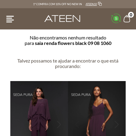
ATEEN10
1ª COMPRA COM 10% OFF NO NEW IN
0
Não encontramos nenhum resultado
para
saia renda flowers black 09 08 1060
Talvez possamos te ajudar a encontrar o que está
procurando: