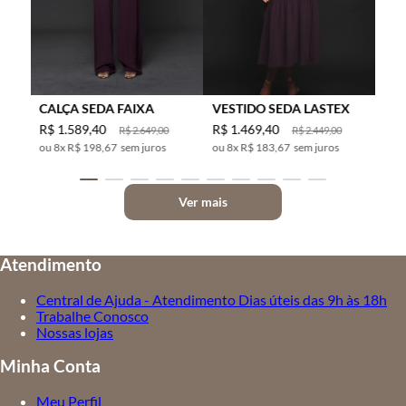
CALÇA SEDA FAIXA
VESTIDO SEDA LASTEX
R$
1
.
589
,
40
R$
1
.
469
,
40
R$
2
.
649
,
00
R$
2
.
449
,
00
8
x
R$ 198,67
sem juros
8
x
R$ 183,67
sem juros
Ver mais
Atendimento
Central de Ajuda - Atendimento Dias úteis das 9h às 18h
Trabalhe Conosco
Nossas lojas
Minha Conta
Meu Perfil