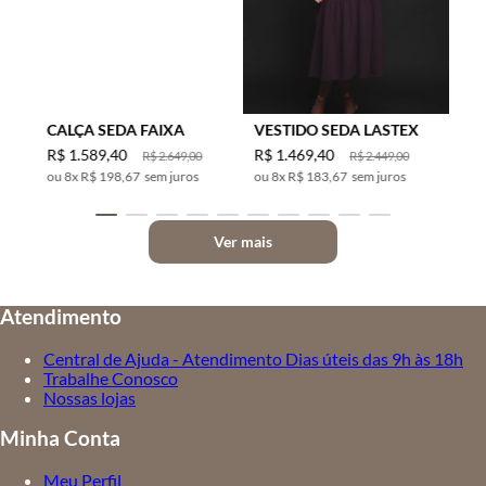
CALÇA SEDA FAIXA
VESTIDO SEDA LASTEX
R$
1
.
589
,
40
R$
1
.
469
,
40
R$
2
.
649
,
00
R$
2
.
449
,
00
8
x
R$ 198,67
sem juros
8
x
R$ 183,67
sem juros
Ver mais
Atendimento
Central de Ajuda - Atendimento Dias úteis das 9h às 18h
Trabalhe Conosco
Nossas lojas
Minha Conta
Meu Perfil