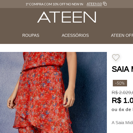
ATEEN10
1ª COMPRA COM 10% OFF NO NEW IN
N
ROUPAS
ACESSÓRIOS
ATEEN OF
SAIA 
-
50%
R$
2
.
029
,
R$
1
.
ou
6
x de
A Saia Mid
de movime