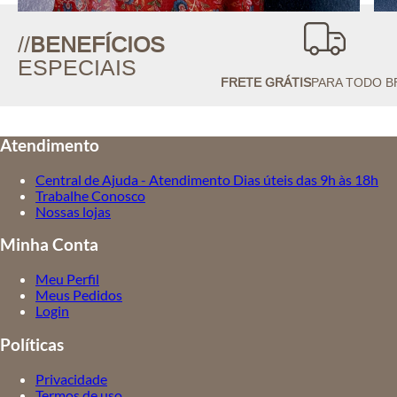
//
BENEFÍCIOS
ESPECIAIS
FRETE GRÁTIS
PARA TODO B
Atendimento
Central de Ajuda - Atendimento Dias úteis das 9h às 18h
Trabalhe Conosco
Nossas lojas
Minha Conta
Meu Perfil
Meus Pedidos
Login
Políticas
Privacidade
Termos de uso