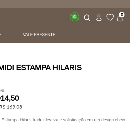
Buscar
0
F
VALE PRESENTE
MIDI ESTAMPA HILARIS
00
014
,
50
R$
169
,
08
i Estampa Hilaris traduz leveza e sofisticação em um design cheio
nto.