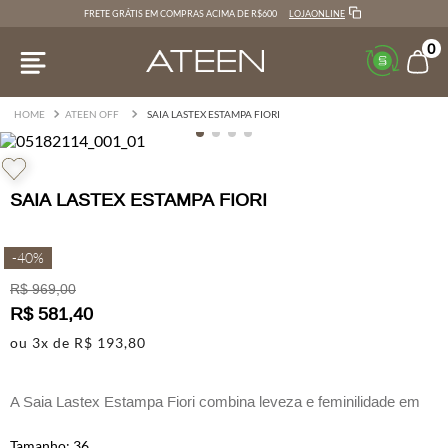
LOJAONLINE
FRETE GRÁTIS EM COMPRAS ACIMA DE R$600
0
ATEEN OFF
SAIA LASTEX ESTAMPA FIORI
SAIA LASTEX ESTAMPA FIORI
-
40%
R$
969
,
00
R$
581
,
40
ou
3
x de
R$
193
,
80
A Saia Lastex Estampa Fiori combina leveza e feminilidade em
tecido fluido.
36