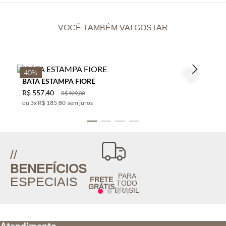
VOCÊ TAMBÉM VAI GOSTAR
40%
BATA ESTAMPA FIORE
R$
557
,
40
R$
929
,
00
3
x
R$ 185,80
sem juros
//
BENEFÍCIOS
PARA
ESPECIAIS
FRETE
TODO
GRÁTIS
BRASIL