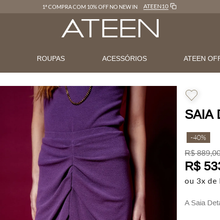
ATEEN10
1ª COMPRA COM 10% OFF NO NEW IN
N
ROUPAS
ACESSÓRIOS
ATEEN OF
SAIA 
-
40%
R$
889
,
0
R$
53
ou
3
x de
A Saia Det
moderno.