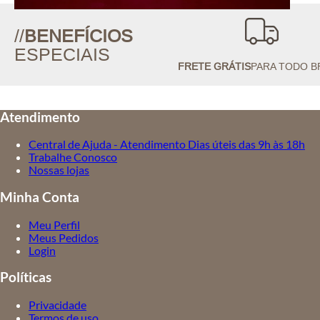
//
BENEFÍCIOS
ESPECIAIS
FRETE GRÁTIS
PARA TODO B
Atendimento
Central de Ajuda - Atendimento Dias úteis das 9h às 18h
Trabalhe Conosco
Nossas lojas
Minha Conta
Meu Perfil
Meus Pedidos
Login
Políticas
Privacidade
Termos de uso