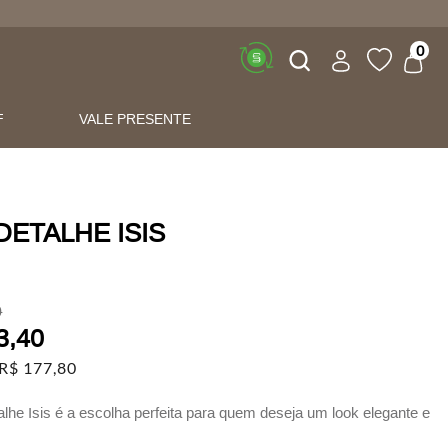
Buscar
0
F
VALE PRESENTE
DETALHE ISIS
0
3
,
40
R$
177
,
80
alhe Isis é a escolha perfeita para quem deseja um look elegante e