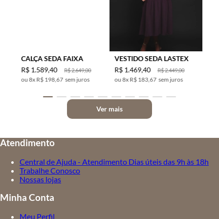
CALÇA SEDA FAIXA
VESTIDO SEDA LASTEX
R$
1
.
589
,
40
R$
1
.
469
,
40
R$
2
.
649
,
00
R$
2
.
449
,
00
8
x
R$ 198,67
sem juros
8
x
R$ 183,67
sem juros
Ver mais
Atendimento
Central de Ajuda - Atendimento Dias úteis das 9h às 18h
Trabalhe Conosco
Nossas lojas
Minha Conta
Meu Perfil