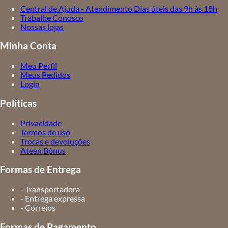
Central de Ajuda - Atendimento Dias úteis das 9h às 18h
Trabalhe Conosco
Nossas lojas
Minha Conta
Meu Perfil
Meus Pedidos
Login
Políticas
Privacidade
Termos de uso
Trocas e devoluções
Ateen Bônus
Formas de Entrega
- Transportadora
- Entrega expressa
- Correios
Formas de Pagamento