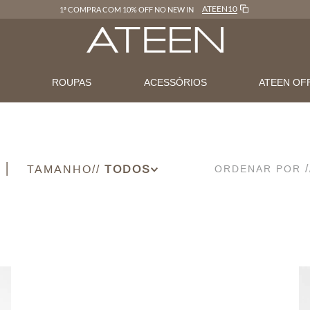
ATEEN10
1ª COMPRA COM 10% OFF NO NEW IN
N
ROUPAS
ACESSÓRIOS
ATEEN OF
TAMANHO
ORDENAR POR
P
PP
M
G