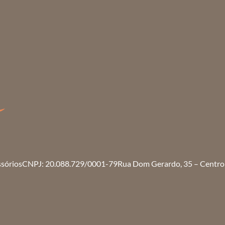
ssórios
CNPJ: 20.088.729/0001-79
Rua Dom Gerardo, 35 – Centro 