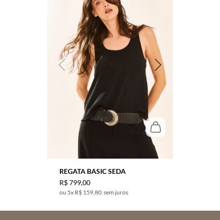
REGATA BASIC SEDA
R$
799
,
00
5
x
R$ 159,80
sem juros