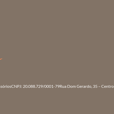
ssórios
CNPJ: 20.088.729/0001-79
Rua Dom Gerardo, 35 – Centro 