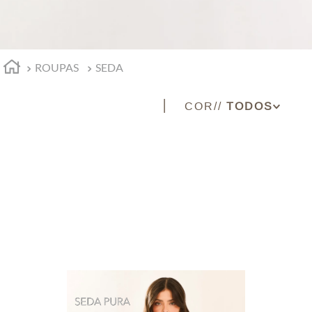
ROUPAS
SEDA
COR
AZUL
CARBONO
PINK
PRETO
ROSA ESCURO
TURQUESA
VINHO