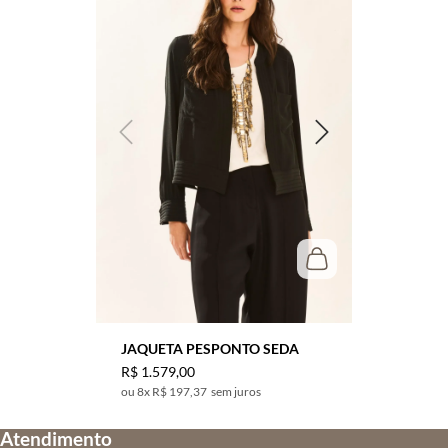
JAQUETA PESPONTO SEDA
R$
1
.
579
,
00
8
x
R$ 197,37
sem juros
Atendimento