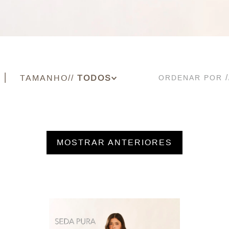
TAMANHO
ORDENAR POR
34
36
38
40
MOSTRAR ANTERIORES
42
44