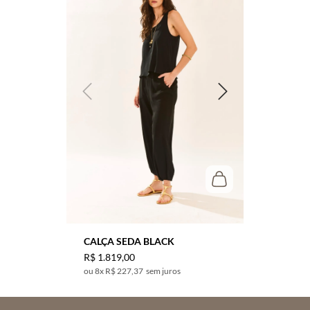
CALÇA SEDA BLACK
R$
1
.
819
,
00
8
x
R$ 227,37
sem juros