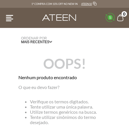
ATEEN10
1ª COMPRA COM 10% OFF NO NEW IN
0
ORDENAR POR
MAIS RECENTES
OOPS!
Nenhum produto encontrado
O que eu devo fazer?
Verifique os termos digitados.
Tente utilizar uma única palavra.
Utilize termos genéricos na busca.
Tente utilizar sinônimos do termo
desejado.