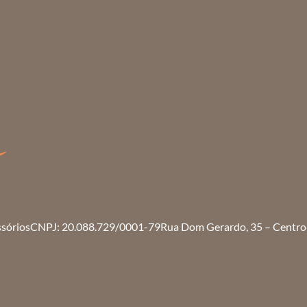
ssórios
CNPJ: 20.088.729/0001-79
Rua Dom Gerardo, 35 – Centro 