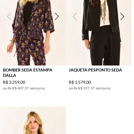
BOMBER SEDA ESTAMPA
JAQUETA PESPONTO SEDA
DALLA
R$
3
.
259
,
00
R$
1
.
579
,
00
8
x
R$ 407,37
sem juros
8
x
R$ 197,37
sem juros