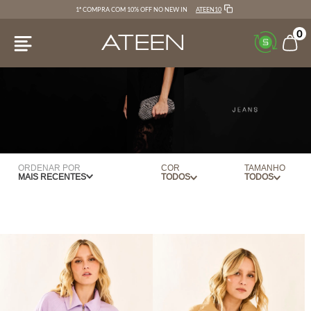
ATEEN10
1ª COMPRA COM 10% OFF NO NEW IN
0
ORDENAR POR
COR
TAMANHO
MAIS RECENTES
BEGE
34
LILAS
36
PRETO
38
TERRACOTA
40
VINHO
42
44