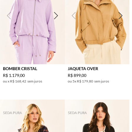
BOMBER CRISTAL
JAQUETA OVER
R$
1
.
179
,
00
R$
899
,
00
x
R$ 168,42
sem juros
5
x
R$ 179,80
sem juros