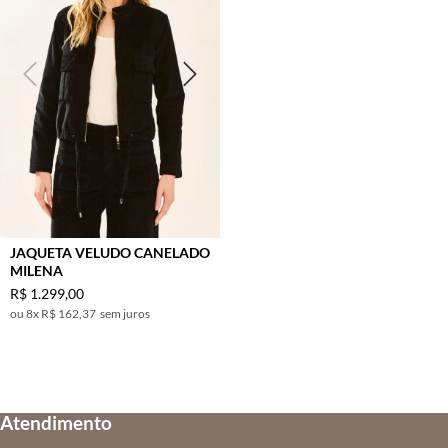
JAQUETA VELUDO CANELADO
MILENA
R$
1
.
299
,
00
8
x
R$ 162,37
sem juros
Atendimento