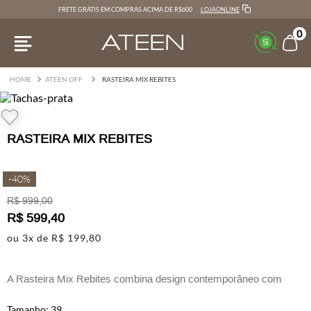
LOJAONLINE
FRETE GRÁTIS EM COMPRAS ACIMA DE R$600
0
ATEEN OFF
RASTEIRA MIX REBITES
RASTEIRA MIX REBITES
-
40%
R$
999
,
00
R$
599
,
40
ou
3
x de
R$
199
,
80
A Rasteira Mix Rebites combina design contemporâneo com
acabamento marcante, criando um visual moderno e versátil para
o dia a dia.
39