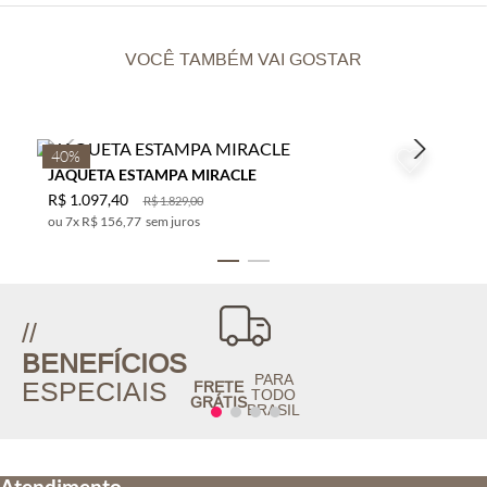
VOCÊ TAMBÉM VAI GOSTAR
40%
JAQUETA ESTAMPA MIRACLE
R$
1
.
097
,
40
R$
1
.
829
,
00
7
x
R$ 156,77
sem juros
//
BENEFÍCIOS
PARA
ESPECIAIS
FRETE
TODO
GRÁTIS
BRASIL