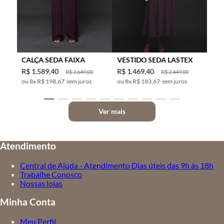
CALÇA SEDA FAIXA
VESTIDO SEDA LASTEX
R$
1
.
589
,
40
R$
1
.
469
,
40
R$
2
.
649
,
00
R$
2
.
449
,
00
8
x
R$ 198,67
sem juros
8
x
R$ 183,67
sem juros
Ver mais
Atendimento
Central de Ajuda - Atendimento Dias úteis das 9h às 18h
Trabalhe Conosco
Nossas lojas
Minha Conta
Meu Perfil