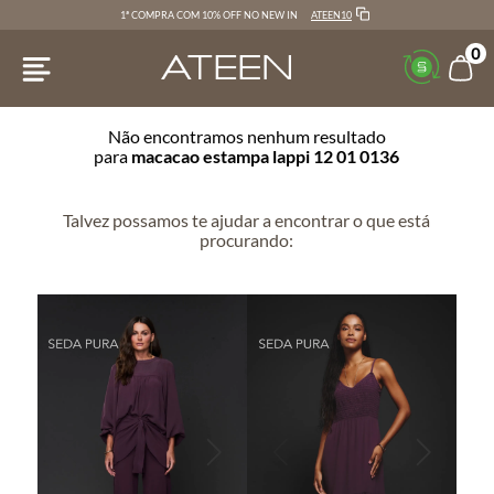
ATEEN10
1ª COMPRA COM 10% OFF NO NEW IN
0
Não encontramos nenhum resultado
para
macacao estampa lappi 12 01 0136
Talvez possamos te ajudar a encontrar o que está
procurando: