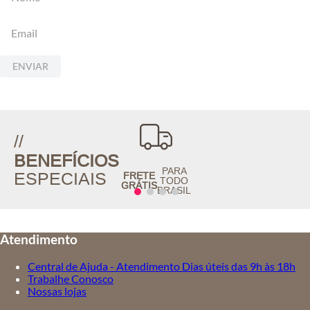
ENVIAR
//
BENEFÍCIOS
PARA
ESPECIAIS
FRETE
TODO
GRÁTIS
BRASIL
Atendimento
Central de Ajuda - Atendimento Dias úteis das 9h às 18h
Trabalhe Conosco
Nossas lojas