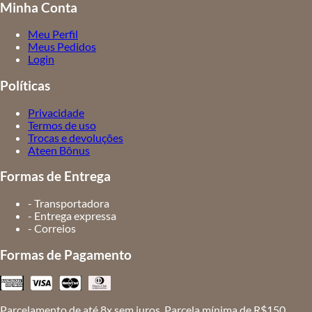
Minha Conta
Meu Perfil
Meus Pedidos
Login
Políticas
Privacidade
Termos de uso
Trocas e devoluções
Ateen Bônus
Formas de Entrega
- Transportadora
- Entrega expressa
- Correios
Formas de Pagamento
Parcelamento de até 8x sem juros. Parcela mínima de R$150