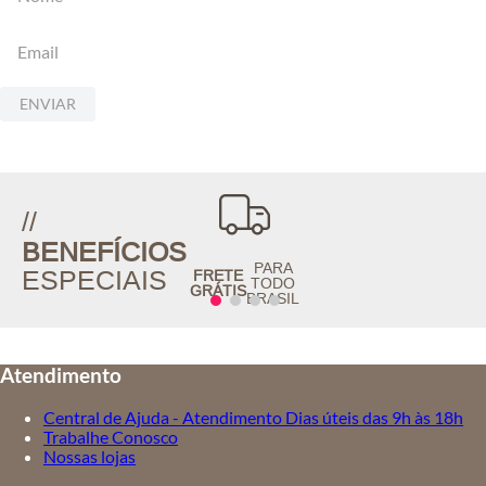
ENVIAR
//
BENEFÍCIOS
PARA
ESPECIAIS
FRETE
TODO
GRÁTIS
BRASIL
Atendimento
Central de Ajuda - Atendimento Dias úteis das 9h às 18h
Trabalhe Conosco
Nossas lojas