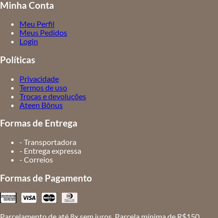
Minha Conta
Meu Perfil
Meus Pedidos
Login
Políticas
Privacidade
Termos de uso
Trocas e devoluções
Ateen Bônus
Formas de Entrega
- Transportadora
- Entrega expressa
- Correios
Formas de Pagamento
Parcelamento de até 8x sem juros. Parcela mínima de R$150