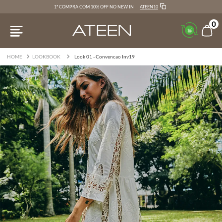
ATEEN10
1ª COMPRA COM 10% OFF NO NEW IN
0
LOOKBOOK
Look 01 - Convencao Inv19