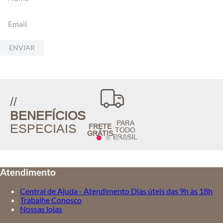
ENVIAR
//
BENEFÍCIOS
PARA
ESPECIAIS
FRETE
TODO
GRÁTIS
BRASIL
Atendimento
Central de Ajuda - Atendimento Dias úteis das 9h às 18h
Trabalhe Conosco
Nossas lojas