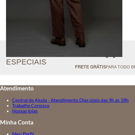
//
BENEFÍCIOS
ESPECIAIS
FRETE GRÁTIS
PARA TODO B
Atendimento
Central de Ajuda - Atendimento Dias úteis das 9h às 18h
Trabalhe Conosco
Nossas lojas
Minha Conta
Meu Perfil