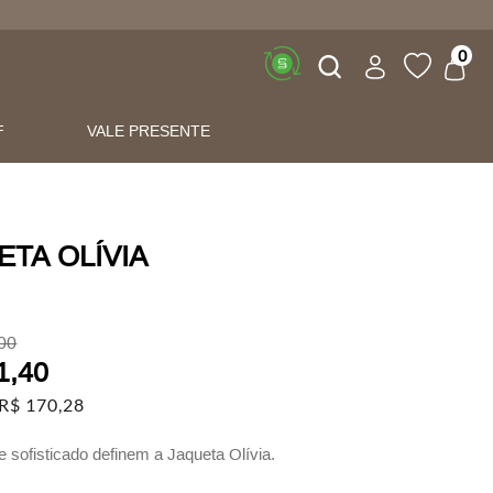
Buscar
0
F
VALE PRESENTE
ETA OLÍVIA
00
1
,
40
R$
170
,
28
e sofisticado definem a Jaqueta Olívia.