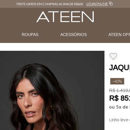
LOJAONLINE
FRETE GRÁTIS EM COMPRAS ACIMA DE R$600
N
ROUPAS
ACESSÓRIOS
ATEEN OF
JAQU
-
40%
R$
1
.
419
,
R$
85
ou
5
x de
Linho leve 