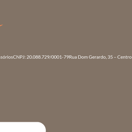
ssórios
CNPJ: 20.088.729/0001-79
Rua Dom Gerardo, 35 – Centro 