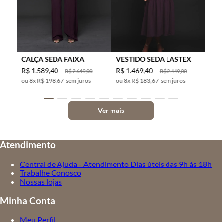
CALÇA SEDA FAIXA
VESTIDO SEDA LASTEX
R$
1
.
589
,
40
R$
1
.
469
,
40
R$
2
.
649
,
00
R$
2
.
449
,
00
8
x
R$ 198,67
sem juros
8
x
R$ 183,67
sem juros
Ver mais
Atendimento
Central de Ajuda - Atendimento Dias úteis das 9h às 18h
Trabalhe Conosco
Nossas lojas
Minha Conta
Meu Perfil