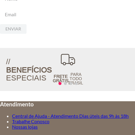
ENVIAR
//
BENEFÍCIOS
PARA
ESPECIAIS
FRETE
TODO
GRÁTIS
BRASIL
Atendimento
Central de Ajuda - Atendimento Dias úteis das 9h às 18h
Trabalhe Conosco
Nossas lojas