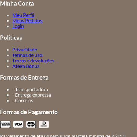
Minha Conta
Meu Perfil
Meus Pedidos
Login
Políticas
Privacidade
Termos de uso
Trocas e devoluções
Ateen Bônus
Formas de Entrega
- Transportadora
- Entrega expressa
- Correios
Formas de Pagamento
Parcelamento de até 8x sem juros. Parcela mínima de R$150