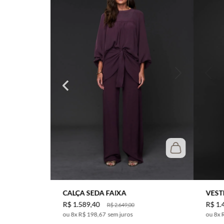
CALÇA SEDA FAIXA
VEST
R$
1
.
589
,
40
R$
1
.
R$
2
.
649
,
00
8
x
R$ 198,67
sem juros
8
x