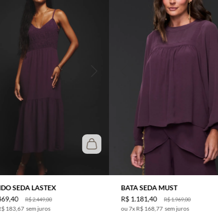
IDO SEDA LASTEX
BATA SEDA MUST
469
,
40
R$
1
.
181
,
40
R$
2
.
449
,
00
R$
1
.
969
,
00
R$ 183,67
sem juros
7
x
R$ 168,77
sem juros