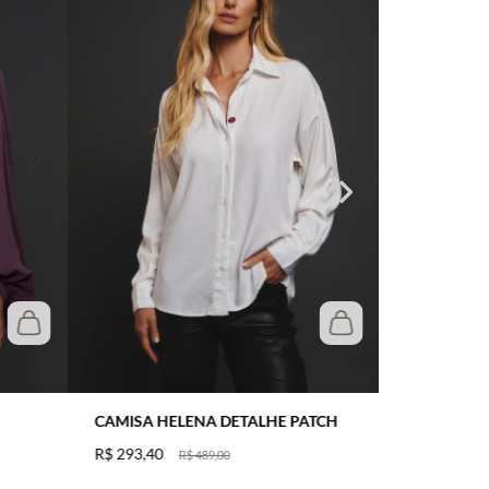
CAMISA HELENA DETALHE PATCH
R$
293
,
40
R$
489
,
00