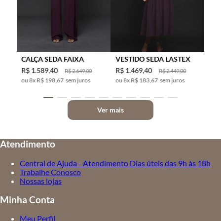
CALÇA SEDA FAIXA
VESTIDO SEDA LASTEX
R$
1
.
589
,
40
R$
1
.
469
,
40
R$
2
.
649
,
00
R$
2
.
449
,
00
8
x
R$ 198,67
sem juros
8
x
R$ 183,67
sem juros
Ver mais
Atendimento
Central de Ajuda - Atendimento Dias úteis das 9h às 18h
Trabalhe Conosco
Nossas lojas
Minha Conta
Meu Perfil