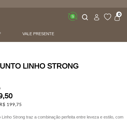
Buscar
0
F
VALE PRESENTE
UNTO LINHO STRONG
0
9
,
50
R$
199
,
75
 Linho Strong traz a combinação perfeita entre leveza e estilo, com
se complementam em um equilíbrio moderno e confortável.