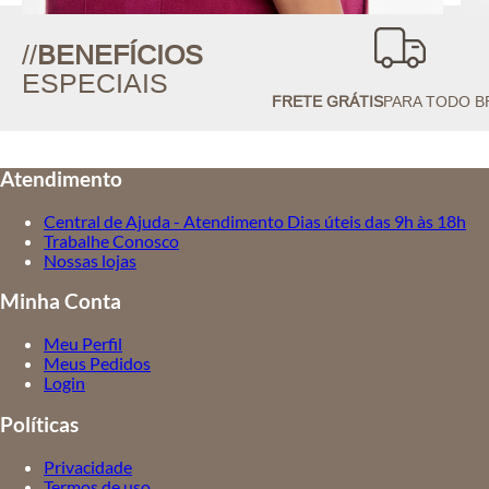
//
BENEFÍCIOS
ESPECIAIS
FRETE GRÁTIS
PARA TODO B
Atendimento
Central de Ajuda - Atendimento Dias úteis das 9h às 18h
Trabalhe Conosco
Nossas lojas
Minha Conta
Meu Perfil
Meus Pedidos
Login
Políticas
Privacidade
Termos de uso