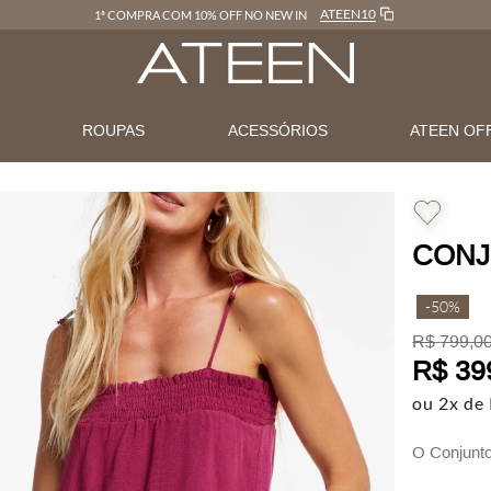
ATEEN10
1ª COMPRA COM 10% OFF NO NEW IN
N
ROUPAS
ACESSÓRIOS
ATEEN OF
CONJ
-
50%
R$
799
,
0
R$
39
ou
2
x de
O Conjunto
peças que 