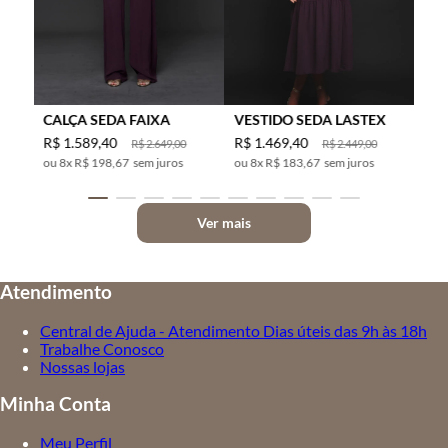
CALÇA SEDA FAIXA
VESTIDO SEDA LASTEX
R$
1
.
589
,
40
R$
1
.
469
,
40
R$
2
.
649
,
00
R$
2
.
449
,
00
8
x
R$ 198,67
sem juros
8
x
R$ 183,67
sem juros
Ver mais
Atendimento
Central de Ajuda - Atendimento Dias úteis das 9h às 18h
Trabalhe Conosco
Nossas lojas
Minha Conta
Meu Perfil