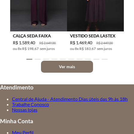
CALÇA SEDA FAIXA
VESTIDO SEDA LASTEX
R$
1
.
589
,
40
R$
1
.
469
,
40
R$
2
.
649
,
00
R$
2
.
449
,
00
8
x
R$ 198,67
sem juros
8
x
R$ 183,67
sem juros
Ver mais
Atendimento
Central de Ajuda - Atendimento Dias úteis das 9h às 18h
Trabalhe Conosco
Nossas lojas
Minha Conta
Meu Perfil