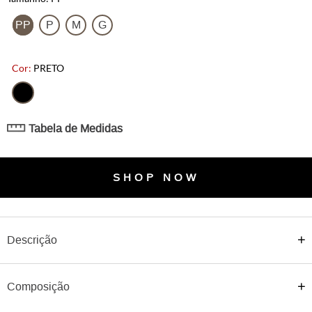
Perfeito para quem busca estilo sem abrir mão do conforto, é
composto por 3 peças: o top com alças finas que ganha
PP
P
M
G
destaque com a aplicação bordada em tons de vermelho e cinza,
criando um contraste delicado com o preto profundo do tecido.Na
cintura, a faixa em formato triangular que possui o mesmo
PRETO
bordado na pala e acrescenta um charme extra, valorizando a
silhueta, enquanto a calça de caimento suave que conta com
detalhe no tornozelo com acabamento em elástico que finaliza o
look com modernidade.
Tabela de Medidas
Detalhes:
– Top com alças finas e aplicação bordada contrastante;
– Faixa triangular na cintura com amarração lateral;
SHOP NOW
– Calça de caimento leve e barra ajustada;
– Tecido confortável e elegante;
– Bordado em padrão geométrico artesanal.
Descrição
Composição