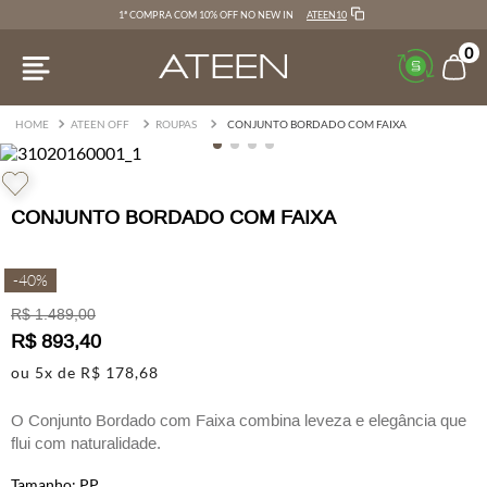
ATEEN10
1ª COMPRA COM 10% OFF NO NEW IN
0
ATEEN OFF
ROUPAS
CONJUNTO BORDADO COM FAIXA
CONJUNTO BORDADO COM FAIXA
-
40%
R$
1
.
489
,
00
R$
893
,
40
ou
5
x de
R$
178
,
68
O Conjunto Bordado com Faixa combina leveza e elegância que
flui com naturalidade.
PP