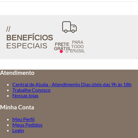
//
BENEFÍCIOS
PARA
ESPECIAIS
FRETE
TODO
GRÁTIS
BRASIL
Atendimento
Central de Ajuda - Atendimento Dias úteis das 9h às 18h
Trabalhe Conosco
Nossas lojas
Minha Conta
Meu Perfil
Meus Pedidos
Login