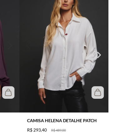
CAMISA HELENA DETALHE PATCH
R$
293
,
40
R$
489
,
00