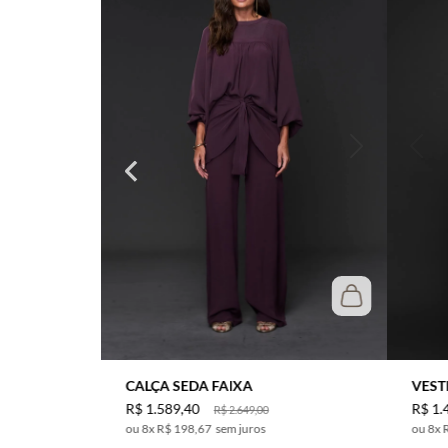
CALÇA SEDA FAIXA
VEST
R$
1
.
589
,
40
R$
1
.
R$
2
.
649
,
00
8
x
R$ 198,67
sem juros
8
x