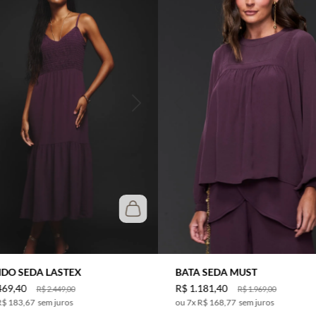
IDO SEDA LASTEX
BATA SEDA MUST
469
,
40
R$
1
.
181
,
40
R$
2
.
449
,
00
R$
1
.
969
,
00
R$ 183,67
sem juros
7
x
R$ 168,77
sem juros