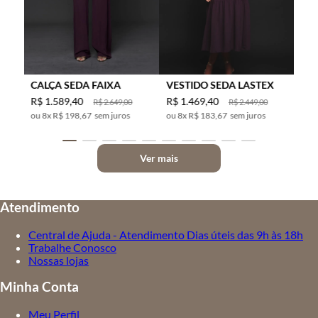
CALÇA SEDA FAIXA
VESTIDO SEDA LASTEX
R$
1
.
589
,
40
R$
1
.
469
,
40
R$
2
.
649
,
00
R$
2
.
449
,
00
8
x
R$ 198,67
sem juros
8
x
R$ 183,67
sem juros
Ver mais
Atendimento
Central de Ajuda - Atendimento Dias úteis das 9h às 18h
Trabalhe Conosco
Nossas lojas
Minha Conta
Meu Perfil