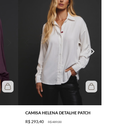
CAMISA HELENA DETALHE PATCH
R$
293
,
40
R$
489
,
00