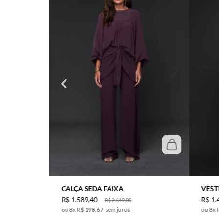
CALÇA SEDA FAIXA
VEST
R$
1
.
589
,
40
R$
1
.
R$
2
.
649
,
00
8
x
R$ 198,67
sem juros
8
x