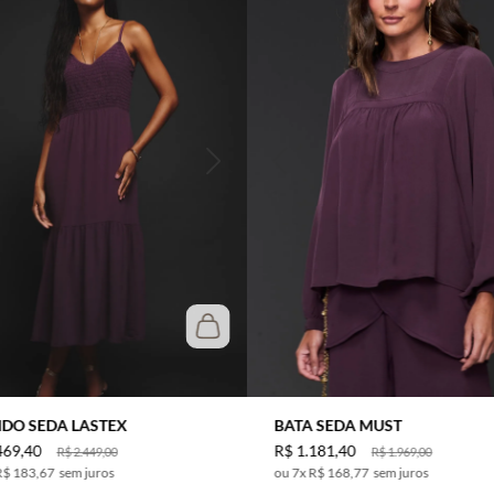
IDO SEDA LASTEX
BATA SEDA MUST
469
,
40
R$
1
.
181
,
40
R$
2
.
449
,
00
R$
1
.
969
,
00
R$ 183,67
sem juros
7
x
R$ 168,77
sem juros